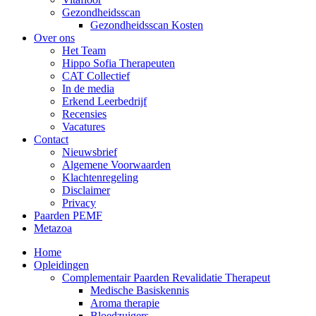
Gezondheidsscan
Gezondheidsscan Kosten
Over ons
Het Team
Hippo Sofia Therapeuten
CAT Collectief
In de media
Erkend Leerbedrijf
Recensies
Vacatures
Contact
Nieuwsbrief
Algemene Voorwaarden
Klachtenregeling
Disclaimer
Privacy
Paarden PEMF
Metazoa
Home
Opleidingen
Complementair Paarden Revalidatie Therapeut
Medische Basiskennis
Aroma therapie
Bloedzuigers