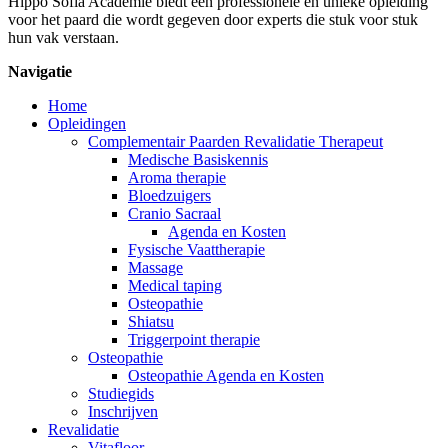
Hippo Sofia Academie biedt een professionele en unieke opleiding
voor het paard die wordt gegeven door experts die stuk voor stuk
hun vak verstaan.
Navigatie
Home
Opleidingen
Complementair Paarden Revalidatie Therapeut
Medische Basiskennis
Aroma therapie
Bloedzuigers
Cranio Sacraal
Agenda en Kosten
Fysische Vaattherapie
Massage
Medical taping
Osteopathie
Shiatsu
Triggerpoint therapie
Osteopathie
Osteopathie Agenda en Kosten
Studiegids
Inschrijven
Revalidatie
Vitafloor