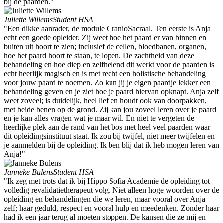
bij de paarden."
Juliette Willems
Student HSA
"Een dikke aanrader, de module CranioSacraal. Ten eerste is Anja
echt een goede opleider. Zij weet hoe het paard er van binnen en
buiten uit hoort te zien; inclusief de cellen, bloedbanen, organen,
hoe het paard hoort te staan, te lopen. De zachtheid van deze
behandeling en hoe diep en zelfhelend dit werkt voor de paarden is
echt heerlijk magisch en is met recht een holistische behandeling
voor jouw paard te noemen. Zo kun jij je eigen paardje lekker een
behandeling geven en je ziet hoe je paard hiervan opknapt. Anja zelf
weet zoveel; is duidelijk, heel lief en houdt ook van doorpakken,
met beide benen op de grond. Zij kan jou zoveel leren over je paard
en je kan alles vragen wat je maar wil. En niet te vergeten de
heerlijke plek aan de rand van het bos met heel veel paarden waar
dit opleidingsinstituut staat. Ik zou bij twijfel, niet meer twijfelen en
je aanmelden bij de opleiding. Ik ben blij dat ik heb mogen leren van
Anja!"
Janneke Bulens
Student HSA
"Ik zeg met trots dat ik bij Hippo Sofia Academie de opleiding tot
volledig revalidatietherapeut volg. Niet alleen hoge woorden over de
opleiding en behandelingen die we leren, maar vooral over Anja
zelf; haar geduld, respect en vooral hulp en meedenken. Zonder haar
had ik een jaar terug al moeten stoppen. De kansen die ze mij en