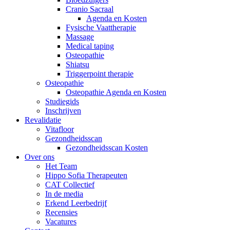
Cranio Sacraal
Agenda en Kosten
Fysische Vaattherapie
Massage
Medical taping
Osteopathie
Shiatsu
Triggerpoint therapie
Osteopathie
Osteopathie Agenda en Kosten
Studiegids
Inschrijven
Revalidatie
Vitafloor
Gezondheidsscan
Gezondheidsscan Kosten
Over ons
Het Team
Hippo Sofia Therapeuten
CAT Collectief
In de media
Erkend Leerbedrijf
Recensies
Vacatures